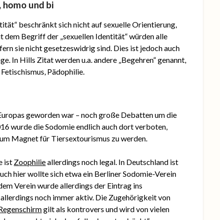
o, homo und bi
ität“ beschränkt sich nicht auf sexuelle Orientierung,
 dem Begriff der „sexuellen Identität“ würden alle
n sie nicht gesetzeswidrig sind. Dies ist jedoch auch
e. In Hills Zitat werden u.a. andere „Begehren“ genannt,
 Fetischismus, Pädophilie.
 Europas geworden war – noch große Debatten um die
016 wurde die Sodomie endlich auch dort verboten,
 zum Magnet für Tiersextourismus zu werden.
e ist
Zoophilie
allerdings noch legal. In Deutschland ist
uch hier wollte sich etwa ein Berliner Sodomie-Verein
 dem Verein wurde allerdings der Eintrag ins
t allerdings noch immer aktiv. Die Zugehörigkeit von
egenschirm
gilt als kontrovers und wird von vielen