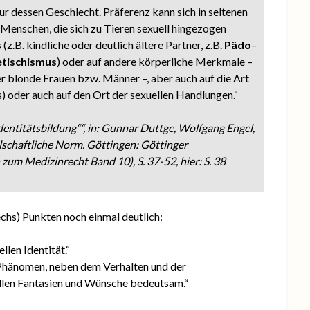
r dessen Geschlecht. Präferenz kann sich in seltenen
 Menschen, die sich zu Tieren sexuell hingezogen
 (z.B. kindliche oder deutlich ältere Partner, z.B.
Pädo
–
etischismus
) oder auf andere körperliche Merkmale –
r blonde Frauen bzw. Männer –, aber auch auf die Art
) oder auch auf den Ort der sexuellen Handlungen.“
dentitätsbildung““, in: Gunnar Duttge, Wolfgang Engel,
llschaftliche Norm. Göttingen: Göttinger
 zum Medizinrecht Band 10), S. 37-52, hier: S. 38
sechs) Punkten noch einmal deutlich:
llen Identität.“
es Phänomen, neben dem Verhalten und der
ellen Fantasien und Wünsche bedeutsam.“