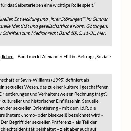
ür das Selbsterleben eine wichtige Rolle spielt.“
ellen Entwicklung und „ihrer Störungen““, in: Gunnar
xuelle Identität und gesellschaftliche Norm. Göttingen:
 Schriften zum Medizinrecht Band 10), S. 11-36, hier:
glichen
– Band merkt Alexander Hill im Beitrag: „Soziale
schaftler Savin-Williams (1995) definiert als
in sexuelles Wesen, das zu einer kulturell geschaffenen
 Orientierungen und Verhaltensweisen Rechnung trägt“.
ultureller und historischer Einflüsse hin. Sexuelle
nen der sexuellen Orientierung – mit dem i.d.R. die
rs (hetero-, homo- oder bisexuell) bezeichnet wird –
. Der Begriff der sexuellen Präferenz – als Teil der
schlechtsidentität beinhaltet – zielt aber auch auf