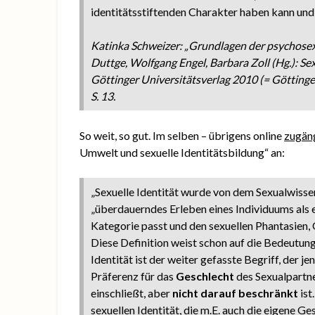
identitätsstiftenden Charakter haben kann und f
Katinka Schweizer: „Grundlagen der psychosexu
Duttge, Wolfgang Engel, Barbara Zoll (Hg.): Se
Göttinger Universitätsverlag 2010 (= Göttinger
S. 13.
So weit, so gut. Im selben – übrigens online
zugän
Umwelt und sexuelle Identitätsbildung“ an:
„Sexuelle Identität wurde von dem Sexualwissen
„überdauerndes Erleben eines Individuums als e
Kategorie passt und den sexuellen Phantasien,
Diese Definition weist schon auf die Bedeutung k
Identität ist der weiter gefasste Begriff, der je
Präferenz für das
Geschlecht
des Sexualpartne
einschließt, aber
nicht darauf beschränkt
ist
sexuellen Identität, die m.E. auch die eigene Ge