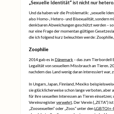
„Sexuelle Identität“ ist nicht nur heter
Und da haben wir die Problematik: „sexuelle Ident
also Homo-, Hetero- und Bisexualität, sondern mit
denkbaren Abweichungen geschützt werden – sofer
nur eine Frage der momentan gültigen Gesetzeslag
die ich folgend kurz beleuchten werde: Zoophilie,
Zoophilie
2014 gab es in
Dänemark
– das zum Tierbordell
Legalität von sexuellem Missbrauch an Tieren. 2
nachdem das Land wenig daran interessiert war,
In Ungarn, Japan, Finnland, Mexiko beispielsweis
sie glücklicherweise schon lange verboten, aber a
für ihre sexuellen Interessen an Tieren einsetzen;
Vereinsregister
verwehrt
. Der Verein („ZETA“) is
„Zoosexuellen“ oder „Zoos“ unter den
LGBTQI+-R