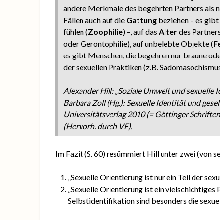
andere Merkmale des begehrten Partners als nu
Fällen auch auf die
Gattung
beziehen – es gibt
fühlen (
Zoophilie
) –, auf das
Alter
des Partners
oder Gerontophilie), auf unbelebte Objekte (
F
es gibt Menschen, die begehren nur braune ode
der sexuellen Praktiken (z.B. Sadomasochismus
Alexander Hill: „Soziale Umwelt und sexuelle I
Barbara Zoll (Hg.): Sexuelle Identität und gese
Universitätsverlag 2010 (= Göttinger Schriften
(Hervorh. durch VF).
Im Fazit (S. 60) resümmiert Hill unter zwei (von 
„Sexuelle Orientierung ist nur ein Teil der sexue
„Sexuelle Orientierung ist ein vielschichtig
Selbstidentifikation sind besonders die sexu