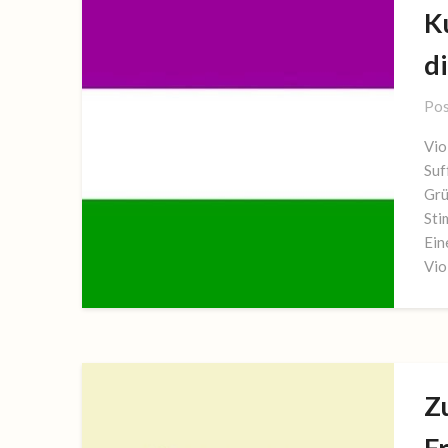
K
di
Pos
Vio
Suf
Grü
Sti
Ein
Vio
Z
F