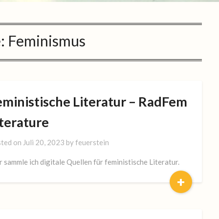
e:
Feminismus
eministische Literatur – RadFem
iterature
ted on
Juli 20, 2023
by
feuerstein
r sammle ich digitale Quellen für feministische Literatur.
+