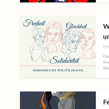
W
u
Pos
Das
Int
Rad
F