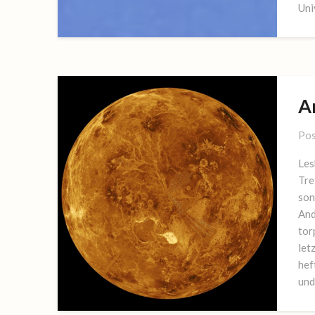
Uni
A
Pos
Les
Tre
son
And
tor
let
hef
und