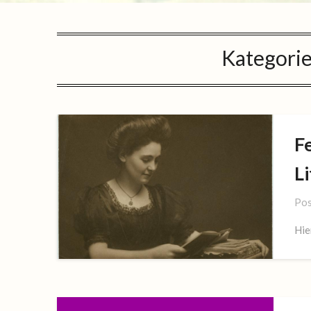
Kategori
F
L
Pos
Hie