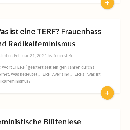
+
as ist eine TERF? Frauenhass
nd Radikalfeminismus
ted on
Februar 21, 2021
by
feuerstein
 Wort „TERF“ geistert seit einigen Jahren durch’s
ernet. Was bedeutet „TERF“, wer sind „TERFs“, was ist
ikalfeminismus?
+
eministische Blütenlese