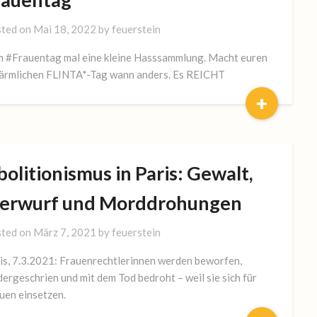
ted on
Mai 18, 2022
by
feuerstein
 #Frauentag mal eine kleine Hasssammlung. Macht euren
ärmlichen FLINTA*-Tag wann anders. Es REICHT
+
olitionismus in Paris: Gewalt,
ierwurf und Morddrohungen
ted on
März 7, 2021
by
feuerstein
is, 7.3.2021: Frauenrechtlerinnen werden beworfen,
dergeschrien und mit dem Tod bedroht – weil sie sich für
uen einsetzen.