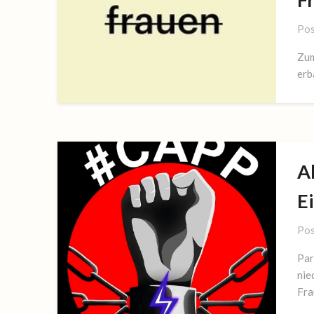
Pos
Zum
erb
Ab
E
Pos
Par
nie
Fra