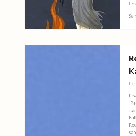
Pos
Sam
Re
K
Pos
Etw
„Re
röm
Fal
Red
son