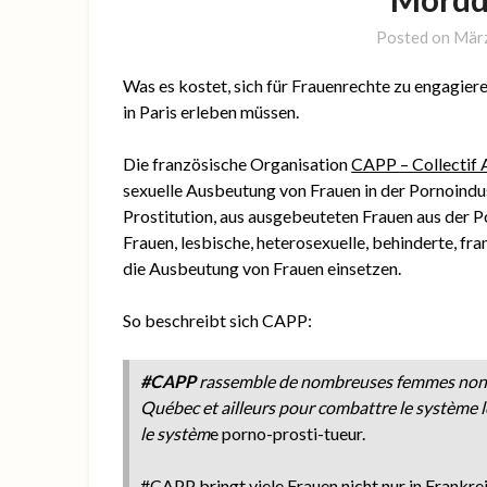
Posted on
März
Was es kostet, sich für Frauenrechte zu engagie
in Paris erleben müssen.
Die französische Organisation
CAPP – Collectif 
sexuelle Ausbeutung von Frauen in der Pornoindus
Prostitution, aus ausgebeuteten Frauen aus der P
Frauen, lesbische, heterosexuelle, behinderte, fra
die Ausbeutung von Frauen einsetzen.
So beschreibt sich CAPP:
#CAPP
rassemble de nombreuses femmes non s
Québec et ailleurs pour combattre le système l
le systèm
e porno-prosti-tueur.
#CAPP bringt viele Frauen nicht nur in Frankr