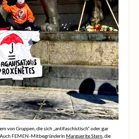
llem von Gruppen, die sich „antifaschistisch“ oder gar
eil. Auch FEMEN-Mitbegründerin
Marguerite Stern
, die