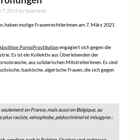
 7, 2021
by
feuerstein
ren, haben mutige Frauenrechtlerinnen am 7. März 2021
Abolition PornoProstitution
engagiert sich gegen die
trie. Es ist ein Kollektiv aus Überlebenden der
ornobranche, aus solidarischen Mitstreiterinnen. Es sind
nzösische, baskische, algerische Frauen, die sich gegen
eulement en France, mais aussi en Belgique, au
e plus raciste, xénophobe, pédocriminel et misogyne :
eich, sondern auch in Belgien, Quebec und anderswo